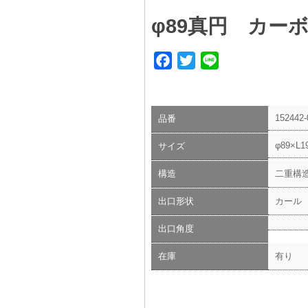
φ89真円 カー
Facebook
Twitter
Line
152442-
品番
φ89×L1
サイズ
構造
二重構
出口形状
カール
出口角度
在庫
有り