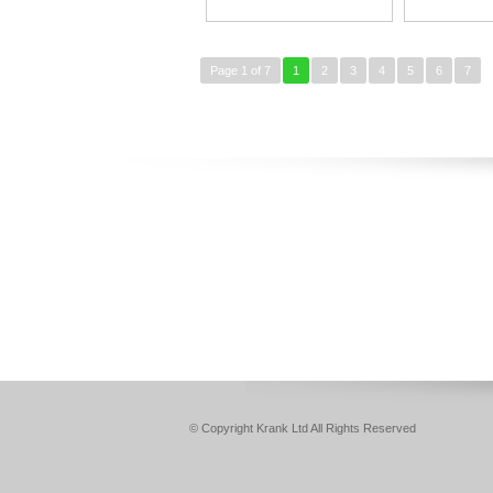
Page 1 of 7
1
2
3
4
5
6
7
© Copyright Krank Ltd All Rights Reserved