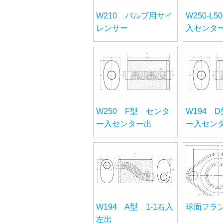
W210 バルブ用サイ
W250-L5
レンサー
入センタ
W250 F型 センタ
W194 
ー入センター出
ー入セン
W194 A型 1-1右入
球面フラン
左出